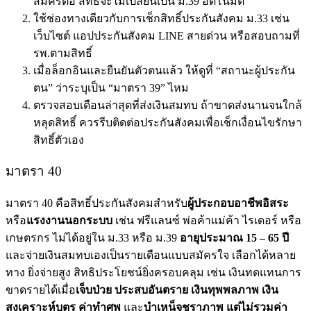
สมัครต่อ สิทธิ์จะไม่เปลี่ยนเป็น ม.39 อัตโนมัติ
ใช้ช่องทางเดียวกับการ
เช็กสิทธิ์ประกันสังคม ม.33
เช่น
เว็บไซต์ แอปประกันสังคม LINE สายด่วน หรือสอบถามที่
รพ.ตามสิทธิ์
เมื่อล็อกอินและยืนยันตัวตนแล้ว ให้ดูที่ “สถานะผู้ประกัน
ตน” ว่าระบุเป็น “มาตรา 39” ไหม
ตรวจสอบเดือนล่าสุดที่ส่งเงินสมทบ ถ้าขาดส่งนานจนใกล้
หลุดสิทธิ์ ควรรีบติดต่อประกันสังคมเพื่อเช็กเงื่อนไขรักษา
สิทธิ์ตัวเอง
มาตรา 40
มาตรา 40 คือสิทธิ์ประกันสังคมสำหรับ
ผู้ประกอบอาชีพอิสระ
หรือ
แรงงานนอกระบบ
เช่น ฟรีแลนซ์ พ่อค้าแม่ค้า ไรเดอร์ หรือ
เกษตรกร ไม่ได้อยู่ใน ม.33 หรือ ม.39
อายุประมาณ 15 – 65 ปี
และจ่ายเงินสมทบเองเป็นรายเดือนแบบสมัครใจ เลือกได้หลาย
ทาง ยิ่งจ่ายสูง สิทธิประโยชน์ยิ่งครอบคลุม เช่น เงินทดแทนการ
ขาดรายได้เมื่อ
เจ็บป่วย ประสบอันตราย เงินทุพพลภาพ เงิน
สงเคราะห์บุตร ค่าทำศพ
และ
บำเหน็จชราภาพ
แต่ไม่รวมค่า