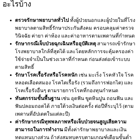
อะไรบ้าง
ตรวจรักษาพยาบาลทั่วไป
ทั้งผู้ป่วยนอกและผู้ป่วยในที่โรง
พยาบาลตาม
สิทธิ์รักษาประกันสังคม
ครอบคลุมค่าตรวจ
วินิจฉัย ค่ายา ค่าห้อง และค่าอาหารตามเพดานที่กำหนด
รักษากรณีเจ็บป่วยฉุกเฉินหรืออุบัติเหตุ
สามารถเข้ารักษา
โรงพยาบาลใกล้ที่สุดได้ และโดยหลักการจะคุ้มครองค่า
ใช้จ่ายจำเป็นในช่วงเวลาที่กำหนด ก่อนส่งต่อเข้าระบบ
ตามสิทธิ์​
รักษาโรคเรื้อรังหรือโรคหนัก
เช่น มะเร็ง โรคหัวใจ โรค
หลอดเลือดสมอง โรคไตเรื้อรัง (รวมถึงการฟอกไต) และ
โรคเรื้อรังอื่นๆ ตามรายการโรคที่กองทุนกำหนด​
ทันตกรรมขั้นพื้นฐาน
เช่น อุดฟัน ขูดหินปูน ถอนฟัน และ
ฟันปลอมถอดได้ ภายใต้วงเงินต่อครั้ง ต่อปีที่ระบุไว้ (ตาม
เพดานที่อัปเดตในแต่ละปี)​
ค่ารักษากรณีทุพพลภาพหรือเจ็บป่วยจนสูญเสียความ
สามารถในการทำงาน
มีทั้งค่ารักษาพยาบาลและเงิน
ทดแทนบางส่วน ถ้าส่งสมทบครบตามเกณฑ์เดือนขั้นต่ำ